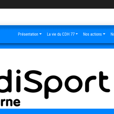
Présentation
La vie du CDH 77
Nos actions
No