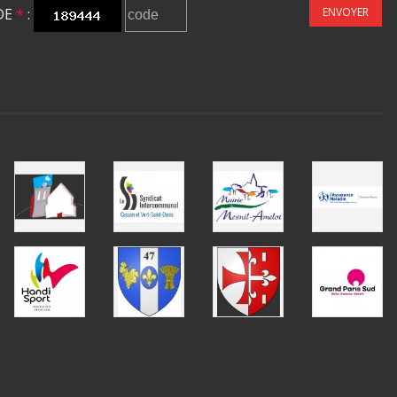
DE
*
:
ENVOYER