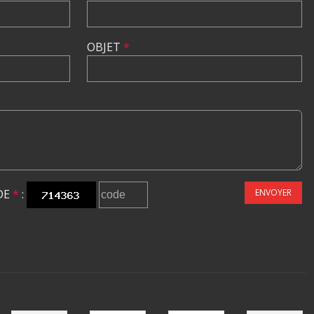
OBJET
*
DE
*
:
ENVOYER