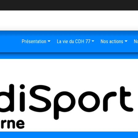
Présentation
La vie du CDH 77
Nos actions
No