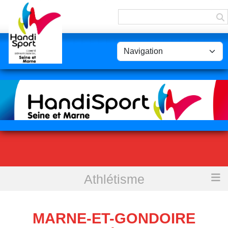
Panneau de gestion des cookies
Athlétisme
Accueil
Marne-et-Gondoire Athlétisme
MARNE-ET-GONDOIRE